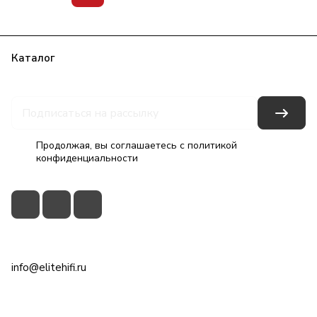
Каталог
Бренды
Блог
Условия оплаты
Условия доставки
Гарантия на товар
Контакты
Продолжая, вы соглашаетесь с
политикой
конфиденциальности
+7(495)79-2222-8
info@elitehifi.ru
г. Москва, ул. Мневники, д. 5