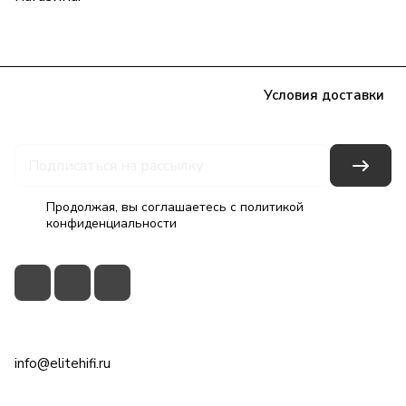
Каталог
Бренды
Блог
Условия оплаты
Условия доставки
Гарантия на товар
Контакты
Продолжая, вы соглашаетесь с
политикой
конфиденциальности
+7(495)79-2222-8
info@elitehifi.ru
г. Москва, ул. Мневники, д. 5