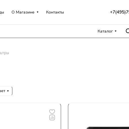
+7(495)7
ды
О Магазине
Контакты
Каталог
льтры
вет