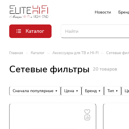
Новости
Брен
Каталог
–
–
–
Главная
Каталог
Аксессуары для ТВ и HI-FI
Сетевые фи
Сетевые фильтры
20 товаров
Сначала популярные
Цена
Бренд
Тип
Ц