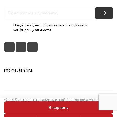
Продолжая, вы соглашаетесь с
политикой
конфиденциальности
+7(495)79-2222-8
info@elitehifi.ru
г. Москва, ул. Мневники, д. 5
© 2026 Интернет-магазин элитной брендовой акустики
EliteHiFi.ru
В корзину
Конфиденциальность
Powered by