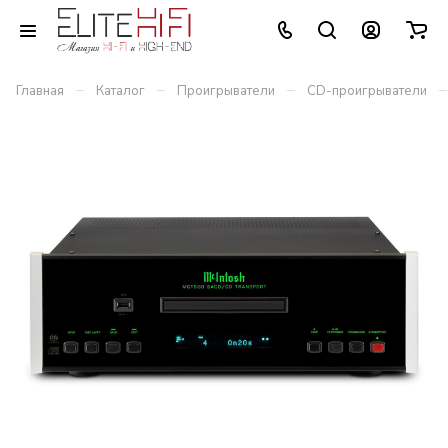
–
–
–
–
Главная
Каталог
Проигрыватели
CD-проигрыватели