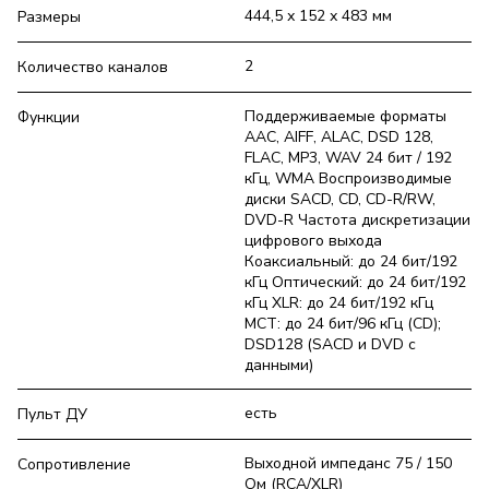
444,5 х 152 х 483 мм
Размеры
2
Количество каналов
Поддерживаемые форматы
Функции
AAC, AIFF, ALAC, DSD 128,
FLAC, MP3, WAV 24 бит / 192
кГц, WMA Воспроизводимые
диски SACD, CD, CD-R/RW,
DVD-R Частота дискретизации
цифрового выхода
Коаксиальный: до 24 бит/192
кГц Оптический: до 24 бит/192
кГц XLR: до 24 бит/192 кГц
MCT: до 24 бит/96 кГц (CD);
DSD128 (SACD и DVD с
данными)
есть
Пульт ДУ
Выходной импеданс 75 / 150
Сопротивление
Ом (RCA/XLR)