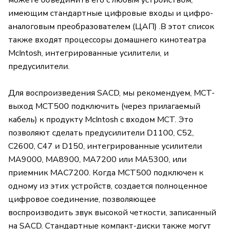
можете объединить его с любым устройством,
имеющим стандартные цифровые входы и цифро-
аналоговым преобразователем (ЦАП) .В этот список
также входят процессоры домашнего кинотеатра
McIntosh, интегрированные усилители, и
предусилители.
Для воспроизведения SACD, мы рекомендуем, MCT-
выход MCT500 подключить (через прилагаемый
кабель) к продукту McIntosh с входом MCT. Это
позволяют сделать предусилители D1100, C52,
C2600, C47 и D150, интегрированные усилители
MA9000, MA8900, MA7200 или MA5300, или
приемник MAC7200. Когда MCT500 подключен к
одному из этих устройств, создается полноценное
цифровое соединение, позволяющее
воспроизводить звук высокой четкости, записанный
на SACD. Стандартные компакт-диски также могут