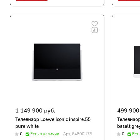
1 149 900 руб.
499 900
Телевизор Loewe iconic inspire.55
Телевизор
pure white
basalt gre
0
Есть в наличии
Арт.
64800U75
0
Ест