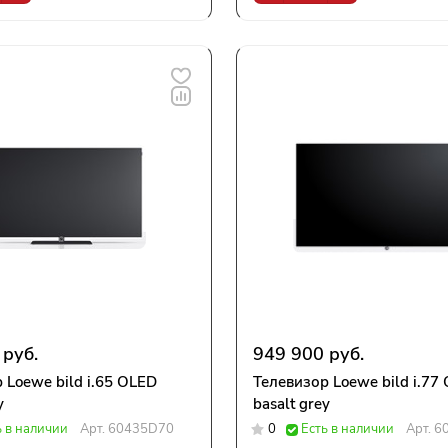
 руб.
949 900 руб.
 Loewe bild i.65 OLED
Телевизор Loewe bild i.77
y
basalt grey
ь в наличии
Арт.
60435D70
0
Есть в наличии
Арт.
6