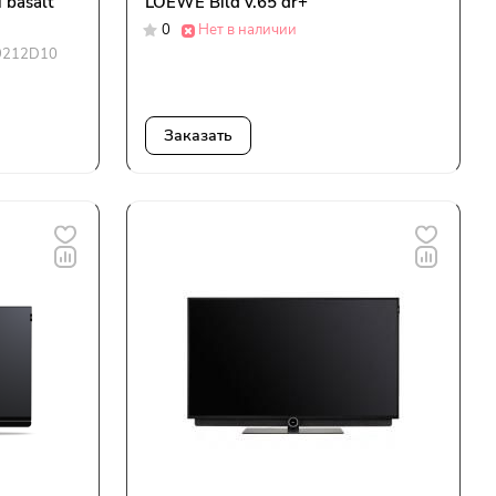
 basalt
LOEWE Bild v.65 dr+
0
Нет в наличии
9212D10
Заказать