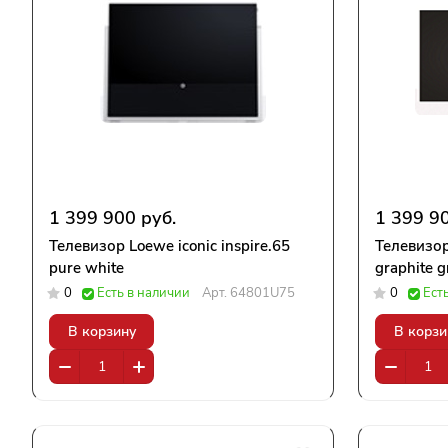
1 399 900 руб.
1 399 90
Телевизор Loewe iconic inspire.65
Телевизор
pure white
graphite g
0
Есть в наличии
Арт.
64801U75
0
Ест
В корзину
В корзи