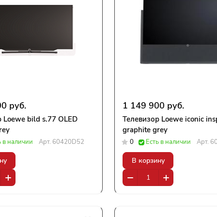
0 руб.
1 149 900 руб.
 Loewe bild s.77 OLED
Телевизор Loewe iconic ins
rey
graphite grey
ь в наличии
Арт.
60420D52
0
Есть в наличии
Арт.
6
ну
В корзину