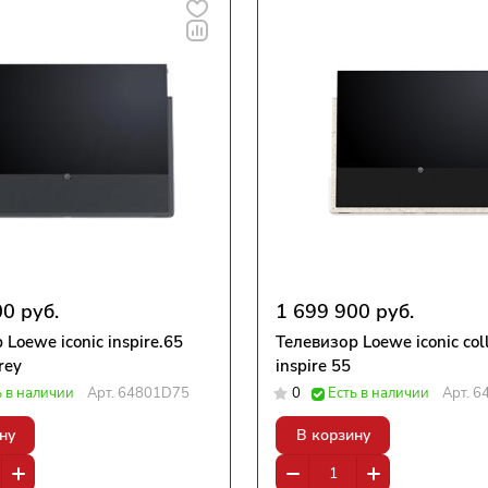
0 руб.
1 699 900 руб.
 Loewe iconic inspire.65
Телевизор Loewe iconic coll
rey
inspire 55
ь в наличии
Арт.
64801D75
0
Есть в наличии
Арт.
6
ну
В корзину