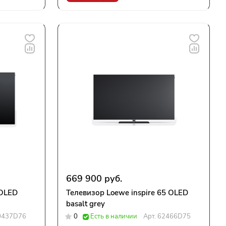
669 900 руб.
 OLED
Телевизор Loewe inspire 65 OLED
basalt grey
0437D76
0
Есть в наличии
Арт.
62466D75