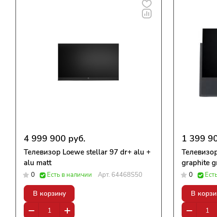
4 999 900 руб.
1 399 90
Телевизор Loewe stellar 97 dr+ alu +
Телевизор
alu matt
graphite g
0
Есть в наличии
Арт.
64468S50
0
Ест
В корзину
В корзи