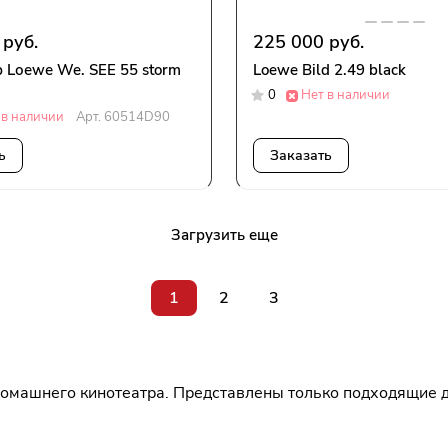
 руб.
225 000 руб.
 Lоеwе We. SEE 55 storm
Loewe Bild 2.49 black
0
Нет в наличии
 в наличии
Арт.
60514D90
ь
Заказать
Загрузить еще
1
2
3
домашнего кинотеатра. Представлены только подходящие