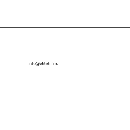
+7(495)79-2222-8
info@elitehifi.ru
г. Москва, ул. Мневники, д. 5