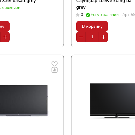
 3.55 basalt grey
Саундбар Loewe klang bar i
grey
ь в наличии
0
Есть в наличии
Арт.
5
ну
В корзину