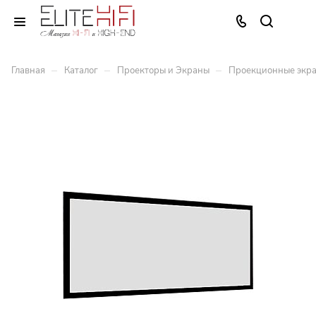
–
–
–
Главная
Каталог
Проекторы и Экраны
Проекционные экр