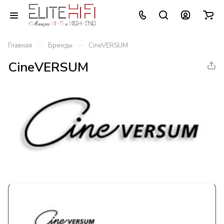
–
–
Главная
Бренды
CineVERSUM
CineVERSUM