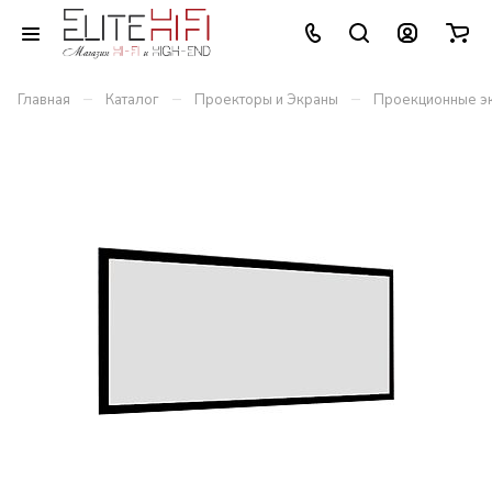
–
–
–
Главная
Каталог
Проекторы и Экраны
Проекционные э