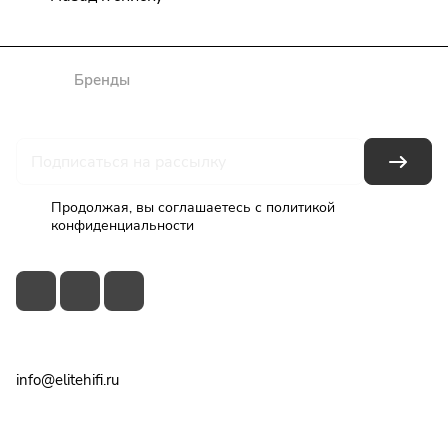
Каталог
Бренды
Блог
Условия оплаты
Условия доставки
Гарантия на товар
Контакты
Продолжая, вы соглашаетесь с
политикой
конфиденциальности
+7(495)79-2222-8
info@elitehifi.ru
г. Москва, ул. Мневники, д. 5