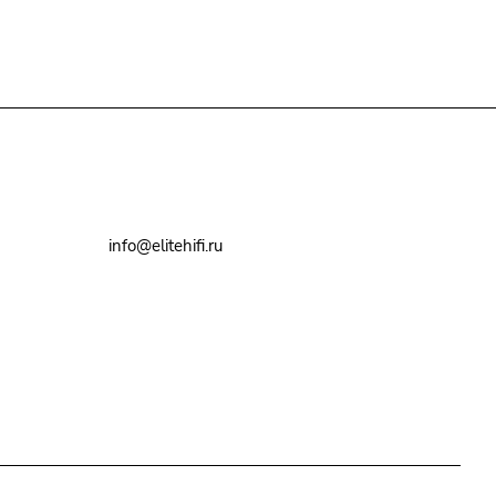
+7(495)79-2222-8
info@elitehifi.ru
г. Москва, ул. Мневники, д. 5