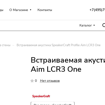
+7(495)7
ды
О Магазине
Контакты
Каталог
–
в стены
Встраиваемая акустика SpeakerCraft Profile Aim LCR3 One
Встраиваемая акусти
Aim LCR3 One
0
Нет отзывов