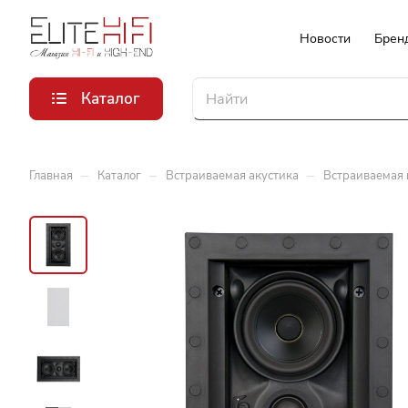
Новости
Брен
Каталог
–
–
–
Главная
Каталог
Встраиваемая акустика
Встраиваемая 