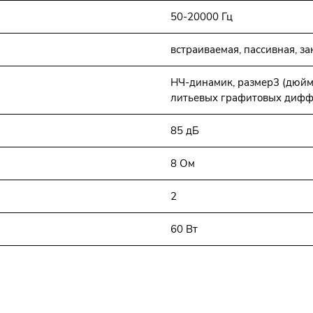
50-20000 Гц
встраиваемая, пассивная, з
НЧ-динамик, размер3 (дюй
литьевых графитовых дифф
85 дБ
8 Ом
2
60 Вт