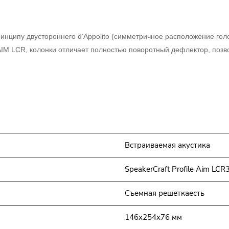
ринципу двустороннего d'Appolito (симметричное расположение г
AIM LCR, колонки отличает полностью поворотный дефлектор, поз
Встраиваемая акустика
SpeakerCraft Profile Aim LCR
Съемная решеткаесть
146x254x76 мм