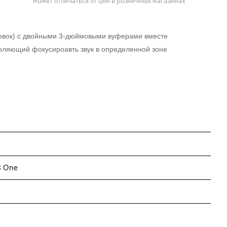
может отличаться от цен в розничных магазинах
оловок) с двойными 3-дюймовыми вуферами вместе
воляющий фокусироавть звук в определенной зоне
3 One