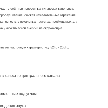
ючает в себя три поворотных титановых купольных
и прослушивания, снижая нежелательные отражения.
ая ясность в вокальных частотах, необходимых для
дачу акустической энергии на окружающие
ивает частотную характеристику 52Гц - 20кГц,
 в качестве центрального канала
новленные под углом
зведения звука