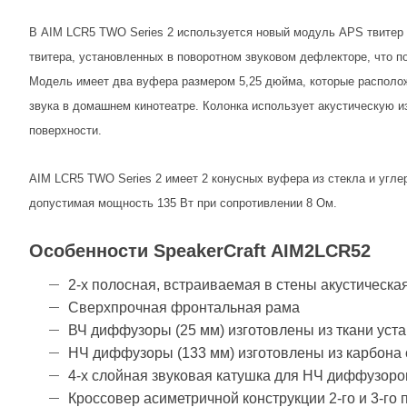
В AIM LCR5 TWO Series 2 используется новый модуль APS твитер (
твитера, установленных в поворотном звуковом дефлекторе, что 
Модель имеет два вуфера размером 5,25 дюйма, которые располож
звука в домашнем кинотеатре. Колонка использует акустическую и
поверхности.
AIM LCR5 TWO Series 2 имеет 2 конусных вуфера из стекла и углер
допустимая мощность 135 Вт при сопротивлении 8 Ом.
Особенности SpeakerCraft AIM2LCR52
2-х полосная, встраиваемая в стены акустическ
Сверхпрочная фронтальная рама
ВЧ диффузоры (25 мм) изготовлены из ткани уста
НЧ диффузоры (133 мм) изготовлены из карбона 
4-х слойная звуковая катушка для НЧ диффузоро
Кроссовер асиметричной конструкции 2-го и 3-го