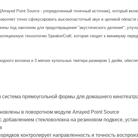
Arrayed Point Source - упорядоченный точечный источник), который вкл
позволяет точно сфокусировать высокочастотный звук в целевой област
ены под наклоном для предотвращения "акустического деления", улучш
золяционную технологию SpeakerCraft, которая сводит к минимуму пере
одного волокна и 3 мягких купольных твитера размером 1 дюйм, обеспеч
ая система прямоугольной формы для домашнего кинотеатра
новлены в поворотном модуле Arrayed Point Source
с добавлением стекловолокна на резиновом подвесе, уста
в
 порядков контролирует направленность и точность воспрои