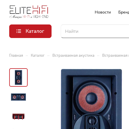
Новости
Брен
Каталог
–
–
–
Главная
Каталог
Встраиваемая акустика
Встраиваемая 