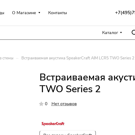
+7(495)7
ды
О Магазине
Контакты
Каталог
–
в стены
Встраиваемая акустика SpeakerCraft AIM LCR5 TWO Series 2
Встраиваемая акуст
TWO Series 2
0
Нет отзывов