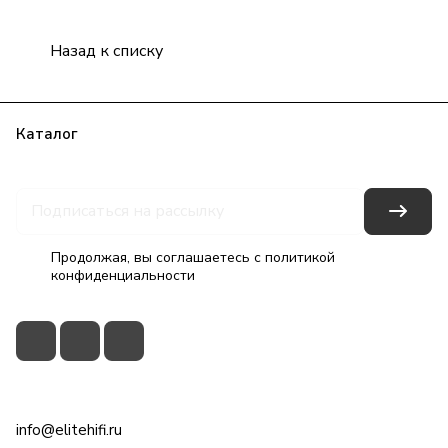
Назад к списку
Каталог
Бренды
Блог
Условия оплаты
Условия доставки
Гарантия на товар
Контакты
Продолжая, вы соглашаетесь с
политикой
конфиденциальности
+7(495)79-2222-8
info@elitehifi.ru