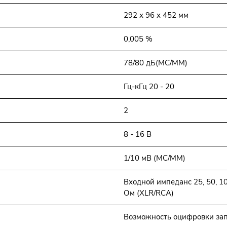
292 х 96 х 452 мм
0,005 %
78/80 дБ(МС/ММ)
Гц-кГц 20 - 20
2
8 - 16 В
1/10 мВ (МС/ММ)
Входной импеданс 25, 50, 1
Ом (XLR/RCA)
Возможность оцифровки зап