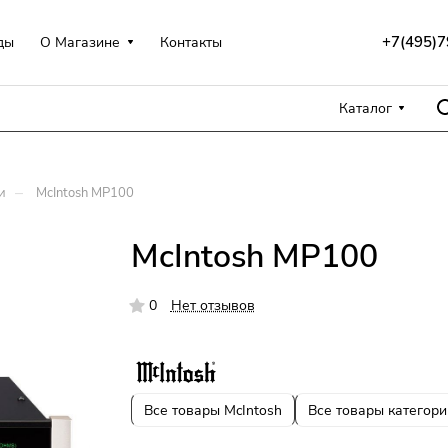
+7(495)7
ды
О Магазине
Контакты
Каталог
–
и
McIntosh MP100
McIntosh MP100
0
Нет отзывов
Все товары McIntosh
Все товары категори