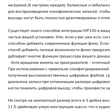
нагрузкой (6 настроек каждая); балансные и небала
для воспроизведения монофонических записей, чтобы
выходы могут быть полностью деактивированы и отк
Существует много способов интеграции MP100 в вашу а
частью вашей установки. Или, если у вас уже есть си
способом добавить современные функции фоно. Если у
способ добавить полные возможности фоно-предусили
дублирует многие функции процессора вашего домашн
Хотя вращение винила на проигрывателе - отличный 
При использовании с правильно сконфигурированной
получения высококачественных цифровых файлов. Ци
диапазона записи при оптимизации размера цифрового
могли понизить цифровой выход, чтобы произвести за
Не смотря на компактный размер всего в 3 дюйма вы
11,5-дюймовую узкую конструкцию шасси, что и ауди