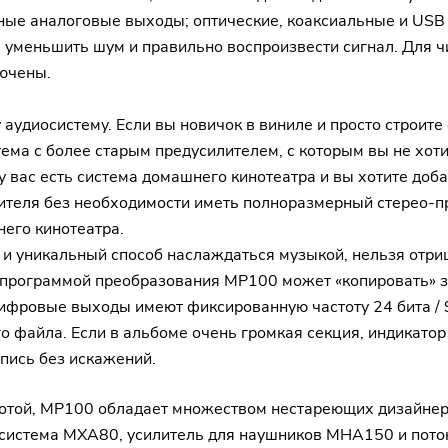
нсные аналоговые выходы; оптические, коаксиальные и U
 уменьшить шум и правильно воспроизвести сигнал. Для 
лючены.
удиосистему. Если вы новичок в виниле и просто строите 
стема с более старым предусилителем, с которым вы не хо
 вас есть система домашнего кинотеатра и вы хотите доба
теля без необходимости иметь полноразмерный стерео-пр
его кинотеатра.
и уникальный способ наслаждаться музыкой, нельзя отри
 программой преобразования MP100 может «копировать» з
фровые выходы имеют фиксированную частоту 24 бита / 9
 файла. Если в альбоме очень громкая секция, индикатор
пись без искажений.
сотой, MP100 обладает множеством нестареющих дизайнерс
осистема MXA80, усилитель для наушников MHA150 и пото