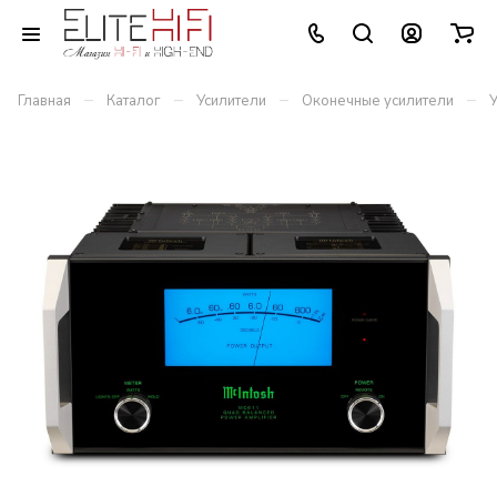
–
–
–
–
Главная
Каталог
Усилители
Оконечные усилители