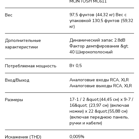
MCINTOSH MC611
97,5 фунтов (44,32 кг) Вес с
Вес
упаковкой 130,5 фунтов (59,32
кг)
Динамический запас 2.8dB
Дополнительные
Фактор демпфирования &gt;
характеристики
40 Широкополосный
Вт 0,5
Потребляемая мощность
Аналоговые входы RCA, XLR
Вход/Выход
Аналоговые выходы RCA, XLR
17-1 / 2 &quot;(44,45 см) x 9-7 /
Размеры
16&quot; (23,97 см) (включая
ножки) x 22 &quot;(55,88 см)
(включая переднюю панель,
ручки и кабели)
0,005%
Искажения (THD)