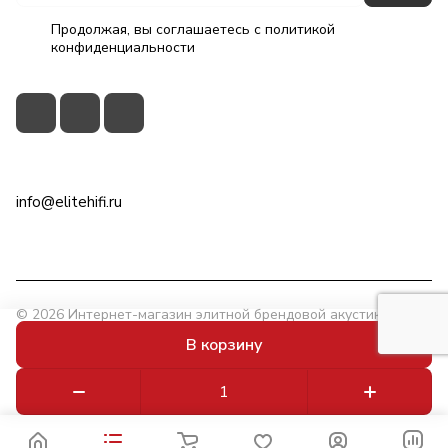
Продолжая, вы соглашаетесь с
политикой
конфиденциальности
+7(495)79-2222-8
info@elitehifi.ru
г. Москва, ул. Мневники, д. 5
© 2026 Интернет-магазин элитной брендовой акустики
EliteHiFi.ru
В корзину
Конфиденциальность
Powered by