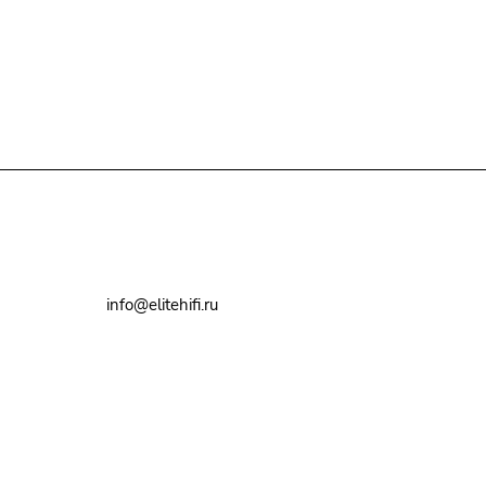
+7(495)79-2222-8
info@elitehifi.ru
г. Москва, ул. Мневники, д. 5