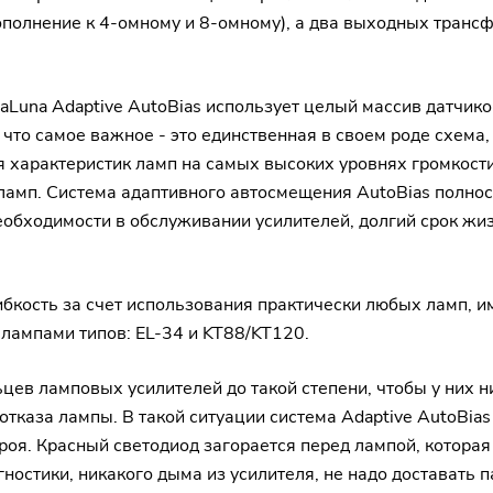
дополнение к 4-омному и 8-омному), а два выходных транс
Luna Adaptive AutoBias использует целый массив датчико
то самое важное - это единственная в своем роде схема, 
я характеристик ламп на самых высоких уровнях громкости
ламп. Система адаптивного автосмещения AutoBias полност
необходимости в обслуживании усилителей, долгий срок жи
ибкость за счет использования практически любых ламп, и
лампами типов: EL-34 и KT88/KT120.
ев ламповых усилителей до такой степени, чтобы у них ни
отказа лампы. В такой ситуации система Adaptive AutoBia
троя. Красный светодиод загорается перед лампой, которая
ностики, никакого дыма из усилителя, не надо доставать п