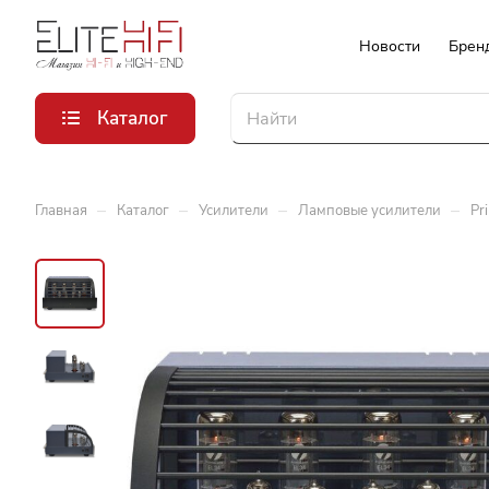
Новости
Брен
Каталог
–
–
–
–
Главная
Каталог
Усилители
Ламповые усилители
Pr