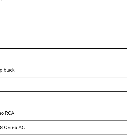
p black
ono RCA
и 8 Ом на АС