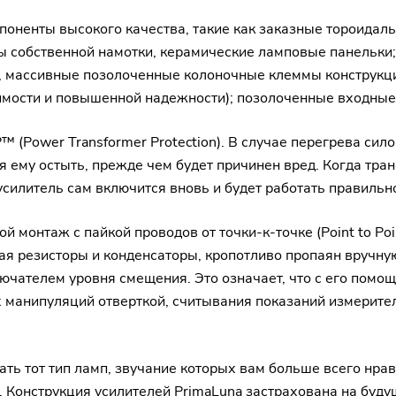
мпоненты высокого качества, такие как заказные тороида
собственной намотки, керамические ламповые панельки; 
ips, массивные позолоченные колоночные клеммы констру
димости и повышенной надежности); позолоченные входны
(Power Transformer Protection). В случае перегрева сило
я ему остыть, прежде чем будет причинен вред. Когда тра
 усилитель сам включится вновь и будет работать правильн
й монтаж с пайкой проводов от точки-к-точке (Point to Po
ая резисторы и конденсаторы, кропотливо пропаян вручну
чателем уровня смещения. Это означает, что с его помо
 манипуляций отверткой, считывания показаний измерител
ть тот тип ламп, звучание которых вам больше всего нрав
. Конструкция усилителей PrimaLuna застрахована на будущ