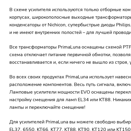
В схеме усилителя используются только отборные ко
корпусах, широкополосные выходные трансформаторы 
конденсаторы от Nichicon, супербыстрые диоды Phil
и не имеют внутренних полостей – для лучшей прово
Все трансформаторы PrimaLuna оснащены схемой PTP™ 
схема отключает питание первичной обмотки, позволя
восстанавливается и, если ничего не вышло из строя,
Во всех своих продуктах PrimaLuna использует навесно
расположение компонентов. Весь путь сигнала, включ
Ламповые усилители мощности EVO оснащены переклю
настройку смещения для ламп EL34 или KT88. Никаких
лампы и переключайте смещение!
Для усилителей PrimaLuna вы можете свободно выбира
EL37, 6550, KT66, KT77, KT88, KT90, KT120 или KT150