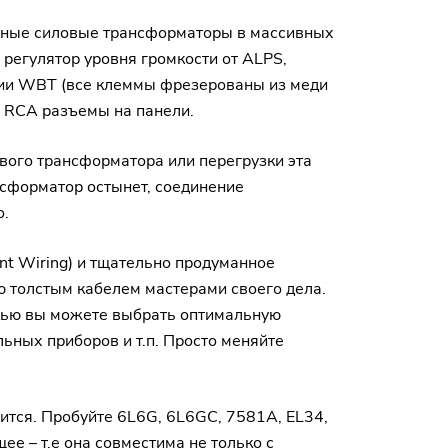
льные силовые трансформаторы в массивных
регулятор уровня громкости от ALPS,
кции WBT (все клеммы фрезерованы из меди
е RCA разъемы на панели.
вого трансформатора или перегрузки эта
нсформатор остынет, соединение
о.
int Wiring) и тщательно продуманное
ю толстым кабелем мастерами своего дела.
щью вы можете выбрать оптимальную
ьных приборов и т.п. Просто меняйте
ится. Пробуйте 6L6G, 6L6GC, 7581A, EL34,
ее – т.е она совместима не только с