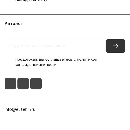
Каталог
Бренды
Блог
Условия оплаты
Условия доставки
Гарантия на товар
Контакты
Продолжая, вы соглашаетесь с
политикой
конфиденциальности
+7(495)79-2222-8
info@elitehifi.ru
г. Москва, ул. Мневники, д. 5