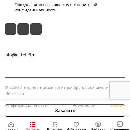
Продолжая, вы соглашаетесь с
политикой
конфиденциальности
+7(495)79-2222-8
info@elitehifi.ru
г. Москва, ул. Мневники, д. 5
© 2026 Интернет-магазин элитной брендовой акустики
EliteHiFi.ru
Конфиденциальность
Powered by
Заказать
Главная
Каталог
Корзина
Избранные
Кабинет
Сравнение