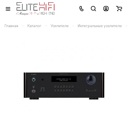
–
–
–
–
Главная
Каталог
Усилители
Интегральные усилители