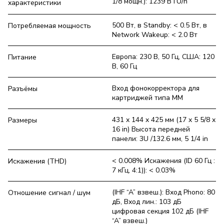
1/8 мощн.): 1239 BTU/h
характеристики
500 Вт, в Standby: < 0.5 Вт, в
Потребляемая мощность
Network Wakeup: < 2.0 Вт
Европа: 230 В, 50 Гц, США: 120
Питание
В, 60 Гц
Вход фонокорректора для
Разъёмы
картриджей типа MM
431 x 144 x 425 мм (17 x 5 5/8 x
Размеры
16 in) Высота передней
панели: 3U /132.6 мм, 5 1/4 in
< 0.008% Искажения (ID 60 Гц :
Искажения (THD)
7 кГц, 4:1)): < 0.03%
(IHF “A” взвеш.): Вход Phono: 80
Отношение сигнал / шум
дБ, Вход лин.: 103 дБ
цифровая секция 102 дБ (IHF
“A” взвеш.)