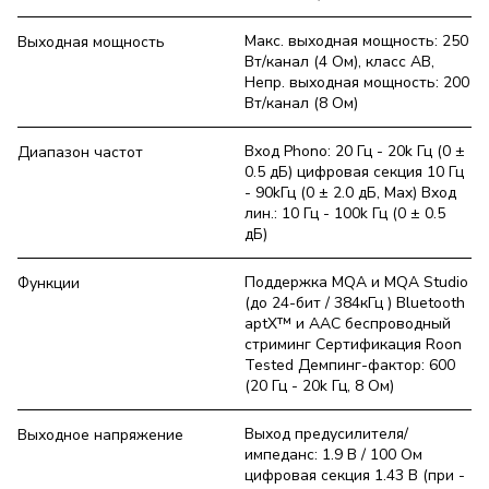
Макс. выходная мощность: 250
Выходная мощность
Вт/канал (4 Ом), класс AB,
Непр. выходная мощность: 200
Вт/канал (8 Ом)
Вход Phono: 20 Гц - 20k Гц (0 ±
Диапазон частот
0.5 дБ) цифровая секция 10 Гц
- 90kГц (0 ± 2.0 дБ, Max) Вход
лин.: 10 Гц - 100k Гц (0 ± 0.5
дБ)
Поддержка MQA и MQA Studio
Функции
(до 24-бит / 384кГц ) Bluetooth
aptX™ и AAC беспроводный
стриминг Сертификация Roon
Tested Демпинг-фактор: 600
(20 Гц - 20k Гц, 8 Ом)
Выход предусилителя/
Выходное напряжение
импеданс: 1.9 В / 100 Ом
цифровая секция 1.43 В (при -