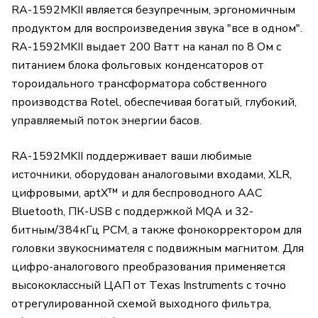
RA-1592MKII является безупречным, эргономичным
продуктом для воспроизведения звука "все в одном".
RA-1592MKII выдает 200 Ватт на канал по 8 Ом с
питанием блока фольговых конденсаторов от
тороидального трансформатора собственного
производства Rotel, обеспечивая богатый, глубокий,
управляемый поток энергии басов.
RA-1592MKII поддерживает ваши любимые
источники, оборудован аналоговыми входами, XLR,
цифровыми, aptX™ и для беспроводного AAC
Bluetooth, ПК-USB с поддержкой MQA и 32-
битным/384кГц PCM, а также фонокорректором для
головки звукоснимателя с подвижным магнитом. Для
цифро-аналогового преобразования применяется
высококлассный ЦАП от Texas Instruments с точно
отрегулированной схемой выходного фильтра,