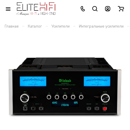
–
–
–
–
Главная
Каталог
Усилители
Интегральные усилители