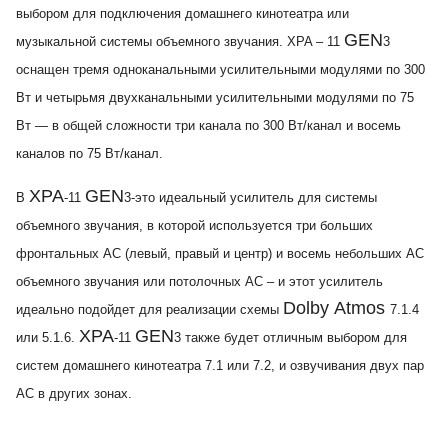
выбором для подключения домашнего кинотеатра или
GEN
музыкальной системы объемного звучания. XPA – 11
3
оснащен тремя одноканальными усилительными модулями по 300
Вт и четырьмя двухканальными усилительными модулями по 75
Вт — в общей сложности три канала по 300 Вт/канал и восемь
каналов по 75 Вт/канал.
XPA
GEN
В
-11
3-это идеальный усилитель для системы
объемного звучания, в которой используется три больших
фронтальных АС (левый, правый и центр) и восемь небольших АС
объемного звучания или потолочных АС – и этот усилитель
Dolby Atmos
идеально подойдет для реализации схемы
7.1.4
XPA
GEN
или 5.1.6.
-11
3 также будет отличным выбором для
систем домашнего кинотеатра 7.1 или 7.2, и озвучивания двух пар
АС в других зонах.