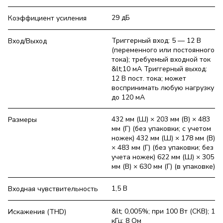
29 дБ
Коэффициент усиления
Триггерный вход: 5 — 12 В
Вход/Выход
(переменного или постоянного
тока); требуемый входной ток
&lt;10 мA Триггерный выход:
12 В пост. тока; может
воспринимать любую нагрузку
до 120 мА
432 мм (Ш) × 203 мм (В) × 483
Размеры
мм (Г) (без упаковки; с учетом
ножек) 432 мм (Ш) × 178 мм (В)
× 483 мм (Г) (без упаковки; без
учета ножек) 622 мм (Ш) × 305
мм (В) × 630 мм (Г) (в упаковке)
1,5 В
Входная чувствительность
&lt; 0,005%; при 100 Вт (СКВ); 1
Искажения (THD)
кГц; 8 Ом