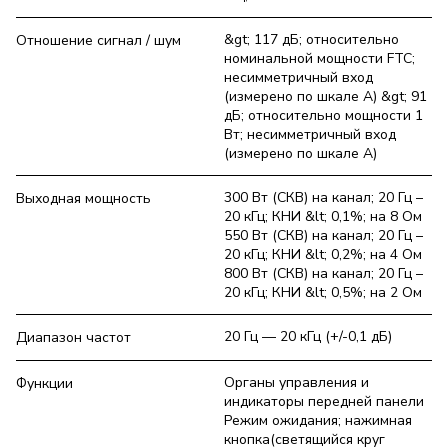
&gt; 117 дБ; относительно
Отношение сигнал / шум
номинальной мощности FTC;
несимметричный вход
(измерено по шкале А) &gt; 91
дБ; относительно мощности 1
Вт; несимметричный вход
(измерено по шкале А)
300 Вт (СКВ) на канал; 20 Гц –
Выходная мощность
20 кГц; КНИ &lt; 0,1%; на 8 Ом
550 Вт (СКВ) на канал; 20 Гц –
20 кГц; КНИ &lt; 0,2%; на 4 Ом
800 Вт (СКВ) на канал; 20 Гц –
20 кГц; КНИ &lt; 0,5%; на 2 Ом
20 Гц — 20 кГц (+/-0,1 дБ)
Диапазон частот
Органы управления и
Функции
индикаторы передней панели
Режим ожидания; нажимная
кнопка(светящийся круг