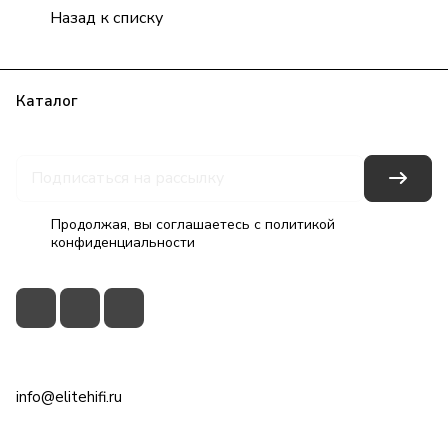
Назад к списку
Каталог
Бренды
Блог
Условия оплаты
Условия доставки
Гарантия на товар
Контакты
Продолжая, вы соглашаетесь с
политикой
конфиденциальности
+7(495)79-2222-8
info@elitehifi.ru
г. Москва, ул. Мневники, д. 5