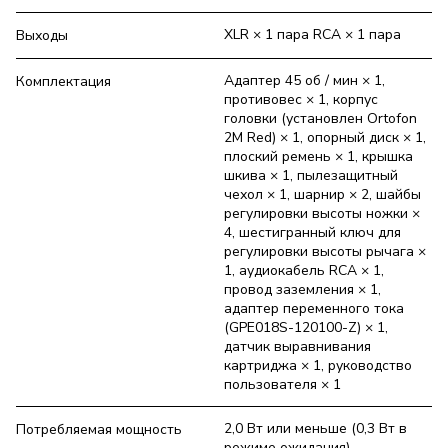
XLR × 1 пара RCA × 1 пара
Выходы
Адаптер 45 об / мин × 1,
Комплектация
противовес × 1, корпус
головки (установлен Ortofon
2M Red) × 1, опорный диск × 1,
плоский ремень × 1, крышка
шкива × 1, пылезащитный
чехол × 1, шарнир × 2, шайбы
регулировки высоты ножки ×
4, шестигранный ключ для
регулировки высоты рычага ×
1, аудиокабель RCA × 1,
провод заземления × 1,
адаптер переменного тока
(GPE018S-120100-Z) × 1,
датчик выравнивания
картриджа × 1, руководство
пользователя × 1
2,0 Вт или меньше (0,3 Вт в
Потребляемая мощность
режиме ожидания)