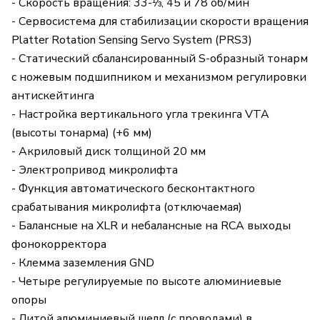
- Скорость вращения: 33-⅓, 45 и 78 об/мин
- Сервосистема для стабилизации скорости вращения
Platter Rotation Sensing Servo System (PRS3)
- Статический сбалансированный S-образный тонарм
с ножевым подшипником и механизмом регулировки
антискейтинга
- Настройка вертикального угла трекинга VTA
(высоты тонарма) (+6 мм)
- Акриловый диск толщиной 20 мм
- Электропривод микролифта
- Функция автоматического бесконтактного
срабатывания микролифта (отключаемая)
- Балансные на XLR и небалансные на RCA выходы
фонокорректора
- Клемма заземления GND
- Четыре регулируемые по высоте алюминиевые
опоры
- Литой алюминиевый шелл (с проводами) в