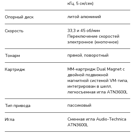
кГц, 5 см/сек)
литой алюминий
Опорный диск
33,3 и 45 об/мин
Скорость
Переключение скоростей
электронное (кнопочное)
прямой, поворотный
Тонарм
MM-картридж Dual Magnet с
Картридж
двойной подвижной
магнитной системой VM-типа,
интегрирован в шелл,
легкосъемная игла ATN3600L
пассиковый
Тип привода
Сменная игла Audio-Technica
Игла
ATN3600L