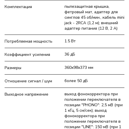
пылезащитная крышка,
Комплектация
фетровый мат, адаптер для
синглов 45 об/мин., кабель mini
jack - 2RCA (1,2 м); внешний
адаптер питания (12 В, 2 А)
1.5 Вт
Потребляемая мощность
36 дБ
Коэффициент усиления
360x98x373 мм
Размеры
более 50 дБ
Отношение сигнал / шум
выход фонокорректора при
Выходное напряжение
положении переключателя в
позиции "PHONO": 2,5 мВ (при
1 кГц, 5 см/сек); выход
фонокорректора при
положении переключателя в
позиции "LINE": 150 мВ (при 1