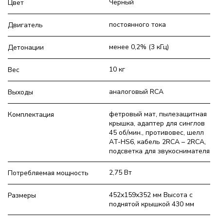
Черный
Цвет
постоянного тока
Двигатель
менее 0,2% (3 кГц)
Детонации
10 кг
Вес
аналоговый RCA
Выходы
фетровый мат, пылезащитная
Комплектация
крышка, адаптер для синглов
45 об/мин., противовес, шелл
AT-HS6, кабель 2RCA – 2RCA,
подсветка для звукоснимателя
2,75 Вт
Потребляемая мощность
452x159x352 мм Высота с
Размеры
поднятой крышкой 430 мм