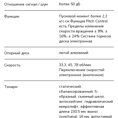
более 50 дБ
Отношение сигнал / шум
Пусковой момент более 2,2
Функции
кгс·см Функция Pitch Сontrol
есть Пределы изменения
скорости вращения ± 8%, ±
16%, ± 24% Система тормоза
диска электронная
литой алюминий
Опорный диск
33,3, 45, 78 об/мин
Скорость
Переключение скоростей
электронное (кнопочное)
статический,
Тонарм
сбалансированный, S-
образный, съемный шелл,
антискейтинг, гидравлический
микролифт, эффективная
длина 230,5 мм, вынос
(overhang): 16 мм, допустимый