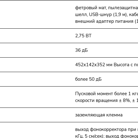
фетровый мат, пылезащитная
шелл, USB-шнур (1,9 м), ка
внешний адаптер питания (1
2,75 ВТ
36 дБ
452x142x352 мм Высота с п
более 50 дБ
Пусковой момент более 1 кг
скорости вращения ± 8%, ± 
заземляющая клемма
выход фонокорректора при 
кГц, 5 см/сек); выход фоно