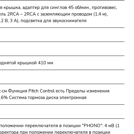
 крышка, адаптер для синглов 45 об/мин., противовес,
бель 2RCA – 2RCA с заземляющим проводом (1,4 м),
2 В, 3 А), подсветка для звукоснимателя
однятой крышкой 410 мм
с·см Функция Pitch Сontrol есть Пределы изменения
16% Система тормоза диска электронная
положении переключателя в позиции "PHONO": 4 мВ (1
корректора при положении переключателя в позиции