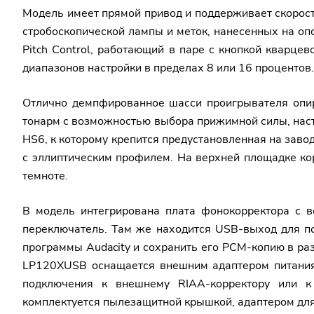
Модель имеет прямой привод и поддерживает скорост
стробоскопической лампы и меток, нанесенных на о
Pitch Сontrol, работающий в паре с кнопкой кварц
диапазонов настройки в пределах 8 или 16 проценто
Отлично демпфированное шасси проигрывателя опир
тонарм с возможностью выбора прижимной силы, нас
HS6, к которому крепится предустановленная на зав
с эллиптическим профилем. На верхней площадке ко
темноте.
В модель интегрирована плата фонокорректора с в
переключатель. Там же находится USB-выход для п
программы Audacity и сохранить его PCM-копию в ра
LP120XUSB оснащается внешним адаптером питания,
подключения к внешнему RIAA-корректору или к
комплектуется пылезащитной крышкой, адаптером для 