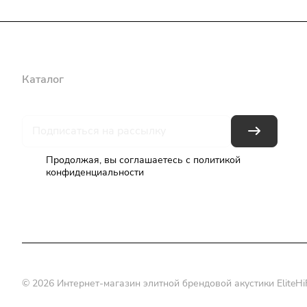
Каталог
Бренды
Блог
Условия оплаты
Условия доставки
Продолжая, вы соглашаетесь с
политикой
конфиденциальности
© 2026 Интернет-магазин элитной брендовой акустики EliteHiF