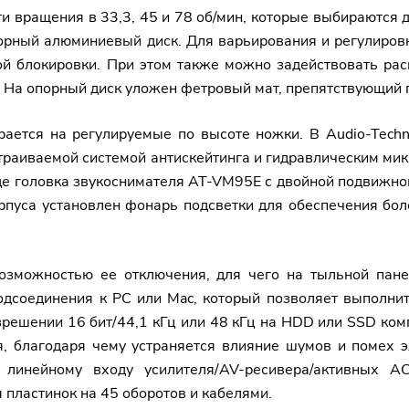
и вращения в 33,3, 45 и 78 об/мин, которые выбираются
порный алюминиевый диск. Для варьирования и регулиров
евой блокировки. При этом также можно задействовать 
в. На опорный диск уложен фетровый мат, препятствующий
ается на регулируемые по высоте ножки. В Audio-Tech
траиваемой системой антискейтинга и гидравлическим ми
оде головка звукоснимателя AT-VM95E с двойной подвижно
рпуса установлен фонарь подсветки для обеспечения бо
озможностью ее отключения, для чего на тыльной пан
одсоединения к PC или Mac, который позволяет выполни
зрешении 16 бит/44,1 кГц или 48 кГц на HDD или SSD ком
 благодаря чему устраняется влияние шумов и помех эл
 линейному входу усилителя/AV-ресивера/активных 
пластинок на 45 оборотов и кабелями.