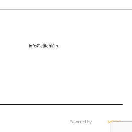
+7(495)79-2222-8
info@elitehifi.ru
г. Москва, ул. Мневники, д. 5
Powered by