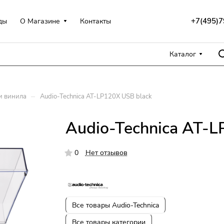
+7(495)7
ды
О Магазине
Контакты
Каталог
–
и винила
Audio-Technica AT-LP120X USB black
Audio-Technica AT-L
0
Нет отзывов
Все товары Audio-Technica
Все товары категории