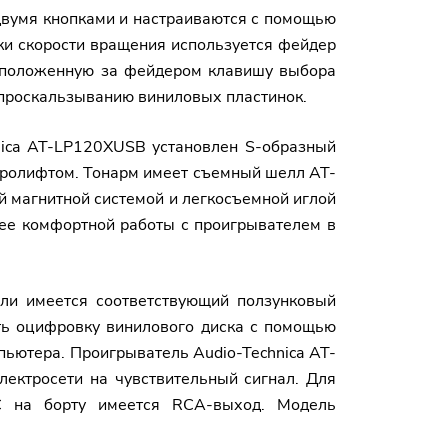
 двумя кнопками и настраиваются с помощью
ки скорости вращения используется фейдер
расположенную за фейдером клавишу выбора
 проскальзыванию виниловых пластинок.
nica AT-LP120XUSB установлен S-образный
кролифтом. Тонарм имеет съемный шелл AT-
й магнитной системой и легкосъемной иглой
лее комфортной работы с проигрывателем в
ели имеется соответствующий ползунковый
ть оцифровку винилового диска с помощью
пьютера. Проигрыватель Audio-Technica AT-
ектросети на чувствительный сигнал. Для
АС на борту имеется RCA-выход. Модель