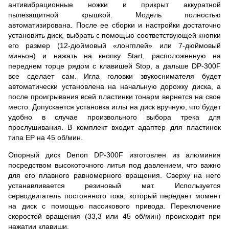
антивибрационные ножки и прикрыт аккуратной
пылезащитной крышкой. Модель полностью
автоматизирована. После ее сборки и настройки достаточно
установить диск, выбрать с помощью соответствующей кнопки
его размер (12-дюймовый «лонгплей» или 7-дюймовый
миньон) и нажать на кнопку Start, расположенную на
переднем торце рядом с клавишей Stop, а дальше DP-300F
все сделает сам. Игла головки звукоснимателя будет
автоматически установлена на начальную дорожку диска, а
после проигрывания всей пластинки тонарм вернется на свое
место. Допускается установка иглы на диск вручную, что будет
удобно в случае произвольного выбора трека для
прослушивания. В комплект входит адаптер для пластинок
типа EP на 45 об/мин.
Опорный диск Denon DP-300F изготовлен из алюминия
посредством высокоточного литья под давлением, что важно
для его плавного равномерного вращения. Сверху на него
устанавливается резиновый мат. Используется
серводвигатель постоянного тока, который передает момент
на диск с помощью пассикового привода. Переключение
скоростей вращения (33,3 или 45 об/мин) происходит при
нажатии клавиши.