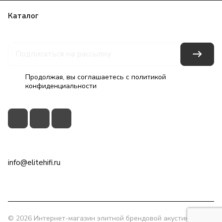
Каталог
Бренды
Блог
Условия оплаты
Условия доставки
Гарантия на товар
Контакты
Продолжая, вы соглашаетесь с
политикой
конфиденциальности
+7(495)79-2222-8
info@elitehifi.ru
г. Москва, ул. Мневники, д. 5
© 2026 Интернет-магазин элитной брендовой акустики