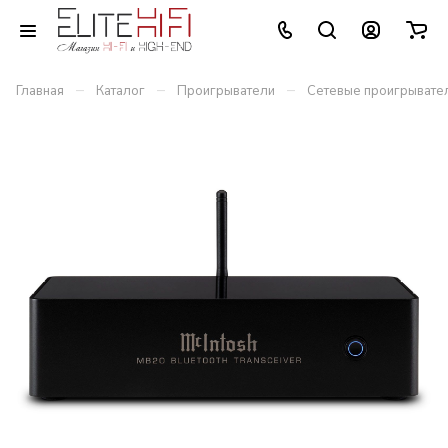
–
–
–
Главная
Каталог
Проигрыватели
Сетевые проигрывате