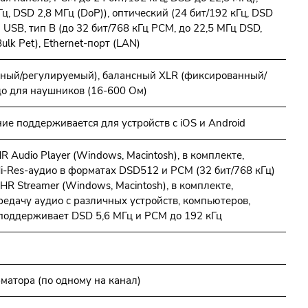
ц, DSD 2,8 МГц (DoP)), оптический (24 бит/192 кГц, DSD
 USB, тип B (до 32 бит/768 кГц PCM, до 22,5 МГц DSD,
k Pet), Ethernet-порт (LAN)
ный/регулируемый), балансный XLR (фиксированный/
до для наушников (16-600 Ом)
е поддерживается для устройств с iOS и Android
Audio Player (Windows, Macintosh), в комплекте,
i-Res-аудио в форматах DSD512 и PCM (32 бит/768 кГц)
 Streamer (Windows, Macintosh), в комплекте,
едачу аудио с различных устройств, компьютеров,
 поддерживает DSD 5,6 МГц и PCM до 192 кГц
матора (по одному на канал)