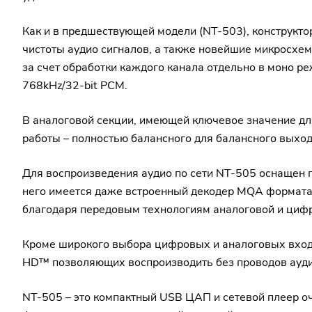
Как и в предшествующей модели (NT-503), конструкто
чистоты аудио сигналов, а также новейшие микросхе
за счет обработки каждого канала отдельно в моно р
768kHz/32-bit PCM.
В аналоговой секции, имеющей ключевое значение д
работы – полностью балансного для балансного выход
Для воспроизведения аудио по сети NT-505 оснащен по
него имеется даже встроенный декодер MQA формата,
благодаря передовым технологиям аналоговой и цифр
Кроме широкого выбора цифровых и аналоговых вход
HD™ позволяющих воспроизводить без проводов ауди
NT-505 – это компактный USB ЦАП и сетевой плеер о