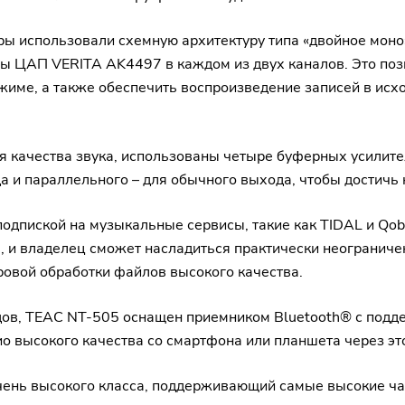
ры использовали схемную архитектуру типа «двойное моно
мы ЦАП VERITA AK4497 в каждом из двух каналов. Это по
ежиме, а также обеспечить воспроизведение записей в ис
ля качества звука, использованы четыре буферных усили
а и параллельного – для обычного выхода, чтобы достичь
дпиской на музыкальные сервисы, такие как TIDAL и Qobuz,
 и владелец сможет насладиться практически неограниче
овой обработки файлов высокого качества.
ов, TEAC NT-505 оснащен приемником Bluetooth® с под
о высокого качества со смартфона или планшета через э
чень высокого класса, поддерживающий самые высокие ча