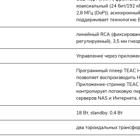
коаксиальный (24 бит/192 кГ
2,8 МГц (DoP)), асинхронный
поддерживает технологию Bul
линейный RCA (фиксирован
регулируемый), 3,5 мм гнез
Управление через приложени
Программный плеер TEAC HR 
позволяет воспроизводить H
Приложение-стример TEAC HR
контролирует потоковую пер
серверов NAS и Интернета,
18 Вт, standby: 0,4 Вт
два тороидальных трансфор