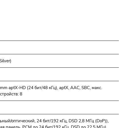
ilver)
mm aptX-HD (24 бит/48 кГц), aptX, AAC, SBC, макс.
тройств: 8
ный/оптический, 24 бит/192 кГц, DSD 2,8 МГц (DoP)),
я панель, PCM до 24 бит/192 кГц, DSD до 22,5 МГц),