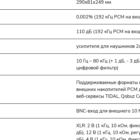
290х81х249 мм
0,002% (192 кГц PCM на вх
110 дБ (192 кГц PCM на вх
усилителя для наушников 2
10 Гц – 80 кГц (+ 1 дБ, - 3
цифровой фильтр)
Поддерживаемые форматы пр
внешних накопителей PCM д
веб-сервисы TIDAL, Qobuz 
BNC-вход для внешнего 10 
XLR: 2 В (1 кГц, 10 кОм, фик
дБ), 12 В (1 кГц, 10 кОм, ре
дБ), 4 В (1 кГц, 10 кОм, фик