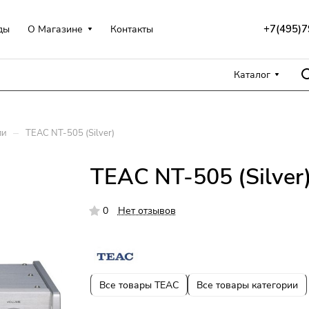
+7(495)7
ды
О Магазине
Контакты
Каталог
–
ли
TEAC NT-505 (Silver)
TEAC NT-505 (Silver
0
Нет отзывов
Все товары TEAC
Все товары категории