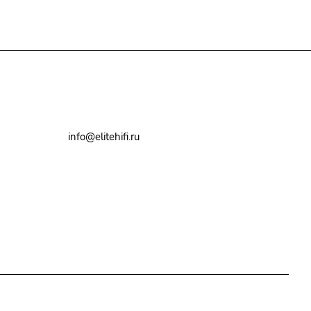
+7(495)79-2222-8
info@elitehifi.ru
г. Москва, ул. Мневники, д. 5