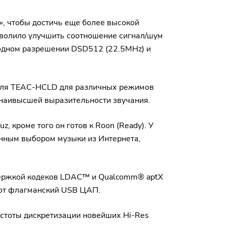
», чтобы достичь еще более высокой
зволило улучшить соотношение сигнал/шум
ходном разрешении DSD512 (22.5MHz) и
теля TEAC-HCLD для различных режимов
 наивысшей выразительности звучания.
 кроме того он готов к Roon (Ready). У
нным выбором музыки из Интернета,
держкой кодеков LDAC™ и Qualcomm® aptX
тот флагманский USB ЦАП.
стоты дискретизации новейших Hi-Res