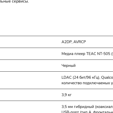
льные сервисы.
A2DP, AVRCP
Медиа плеер TEAC NT-505 (S
Черный
LDAC (24 бит/96 кГц), Qualco
количество подключаемых ус
3,9 кг
3,5 мм гибридный (коаксиаль
USB-порт (тип A, фронтальна