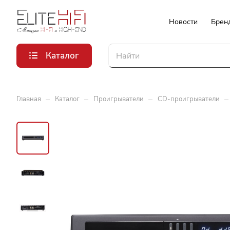
Новости
Брен
Каталог
–
–
–
–
Главная
Каталог
Проигрыватели
CD-проигрыватели