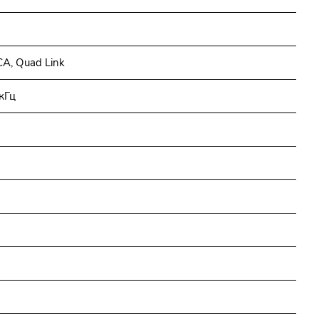
A, Quad Link
кГц