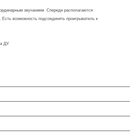
еординарным звучанием. Спереди располагаются
х. Есть возможность подсоединять проигрыватель к
м ДУ.