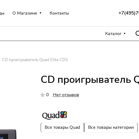
+7(495)7
ды
О Магазине
Контакты
Каталог
CD проигрыватель Quad Elite CDS
CD проигрыватель Q
0
Нет отзывов
Все товары Quad
Все товары категории