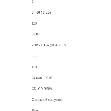
2
3 - 96 (-3 дБ)
110
0,004
250/500 Ом (RCA/XLR)
5 В
103
24-бит/ 192 кГц
CD, CD-R/RW
С верхней загрузкой
Есть