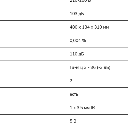
210-250 В
103 дБ
480 х 134 х 310 мм
0,004 %
110 дБ
Гц-кГц 3 - 96 (-3 дБ)
2
есть
1 x 3,5 мм IR
5 В