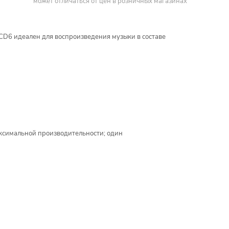
может отличаться от цен в розничных магазинах
 CD6 идеален для воспроизведения музыки в составе
ксимальной производительности; один