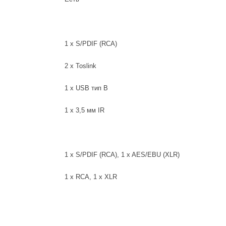
1 x S/PDIF (RCA)
2 x Toslink
1 х USB тип В
1 x 3,5 мм IR
1 x S/PDIF (RCA), 1 x AES/EBU (XLR)
1 x RCA, 1 x XLR