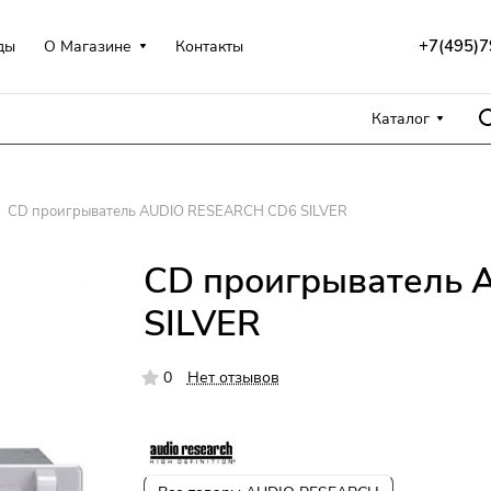
+7(495)7
ды
О Магазине
Контакты
Каталог
CD проигрыватель AUDIO RESEARCH CD6 SILVER
CD проигрыватель
SILVER
0
Нет отзывов