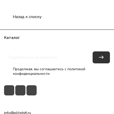
Назад к списку
Каталог
Бренды
Блог
Условия оплаты
Условия доставки
Гарантия на товар
Контакты
Продолжая, вы соглашаетесь с
политикой
конфиденциальности
+7(495)79-2222-8
info@elitehifi.ru