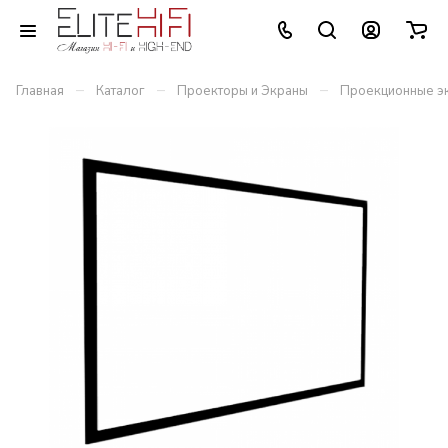
–
–
–
Главная
Каталог
Проекторы и Экраны
Проекционные э