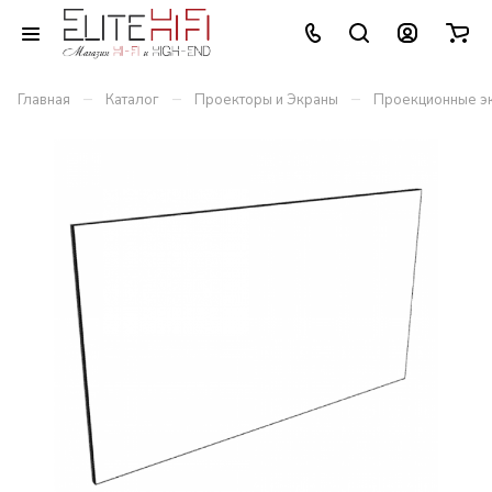
–
–
–
Главная
Каталог
Проекторы и Экраны
Проекционные э