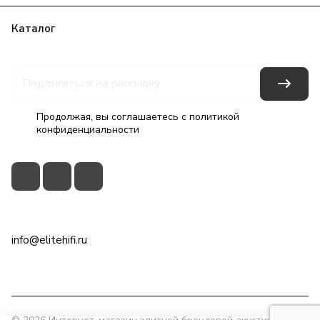
Каталог
Бренды
Блог
Условия оплаты
Условия доставки
Гарантия на товар
Контакты
Продолжая, вы соглашаетесь с
политикой
конфиденциальности
+7(495)79-2222-8
info@elitehifi.ru
г. Москва, ул. Мневники, д. 5