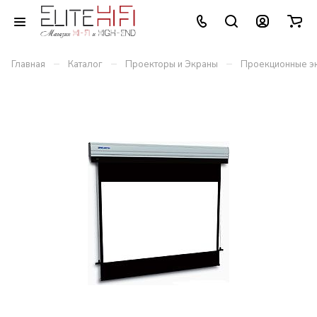
–
–
–
Главная
Каталог
Проекторы и Экраны
Проекционные э