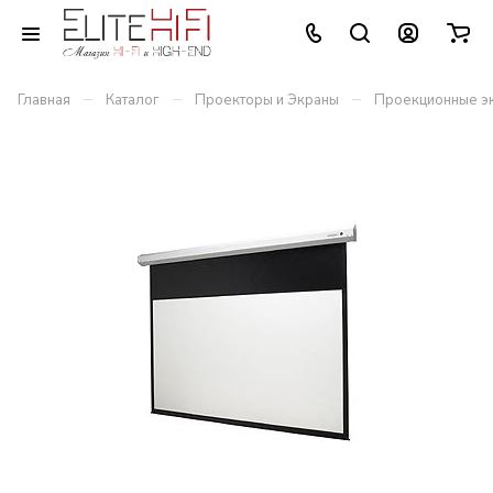
–
–
–
Главная
Каталог
Проекторы и Экраны
Проекционные э