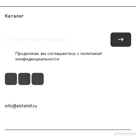
Каталог
Бренды
Блог
Условия оплаты
Условия доставки
Гарантия на товар
Контакты
Продолжая, вы соглашаетесь с
политикой
конфиденциальности
+7(495)79-2222-8
info@elitehifi.ru
г. Москва, ул. Мневники, д. 5