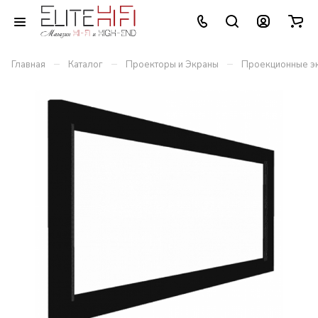
–
–
–
Главная
Каталог
Проекторы и Экраны
Проекционные э