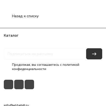
Назад к списку
Каталог
Бренды
Блог
Условия оплаты
Условия доставки
Гарантия на товар
Контакты
Продолжая, вы соглашаетесь с
политикой
конфиденциальности
+7(495)79-2222-8
info@elitehifi.ru