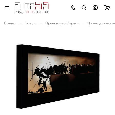
–
–
–
Главная
Каталог
Проекторы и Экраны
Проекционные э