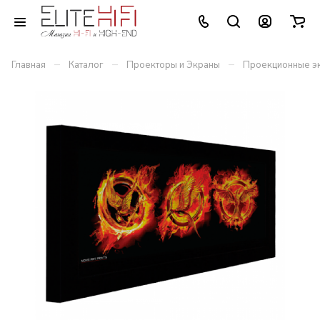
–
–
–
Главная
Каталог
Проекторы и Экраны
Проекционные э