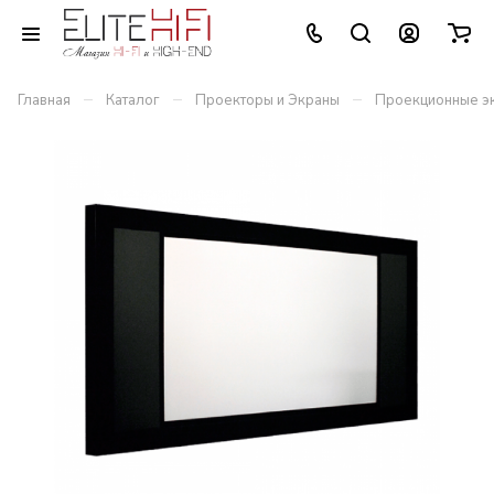
–
–
–
Главная
Каталог
Проекторы и Экраны
Проекционные э