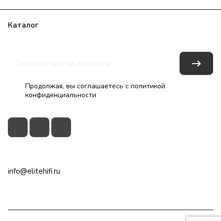
Каталог
Бренды
Блог
Условия оплаты
Условия доставки
Гарантия на товар
Контакты
Продолжая, вы соглашаетесь с
политикой
конфиденциальности
+7(495)79-2222-8
info@elitehifi.ru
г. Москва, ул. Мневники, д. 5