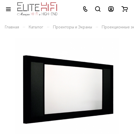
–
–
–
Главная
Каталог
Проекторы и Экраны
Проекционные э