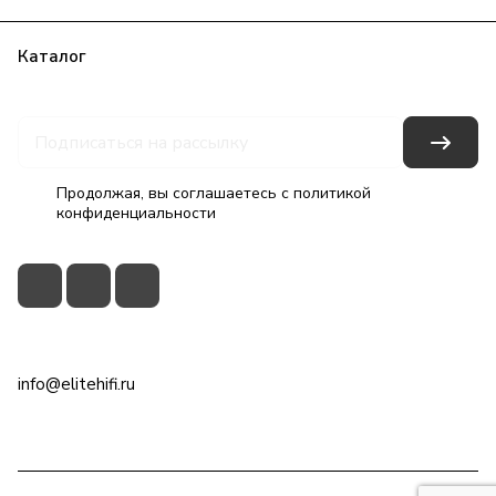
Каталог
Бренды
Блог
Условия оплаты
Условия доставки
Гарантия на товар
Контакты
Продолжая, вы соглашаетесь с
политикой
конфиденциальности
+7(495)79-2222-8
info@elitehifi.ru
г. Москва, ул. Мневники, д. 5