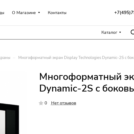
+7(495)7
ды
О Магазине
Контакты
Каталог
–
краны
Многоформатный экран Display Technologies Dynamic-2S с бо
Многоформатный экр
Dynamic-2S с боковы
0
Нет отзывов