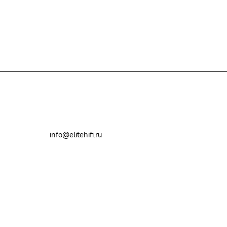
+7(495)79-2222-8
info@elitehifi.ru
г. Москва, ул. Мневники, д. 5