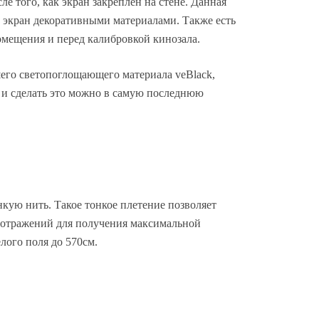
е того, как экран закреплен на стене. Данная
ь экран декоративными материалами. Также есть
помещения и перед калибровкой кинозала.
его светопоглощающего материала veBlack,
 и сделать это можно в самую последнюю
нкую нить. Такое тонкое плетение позволяет
х отражений для получения максимальной
лого поля до 570см.