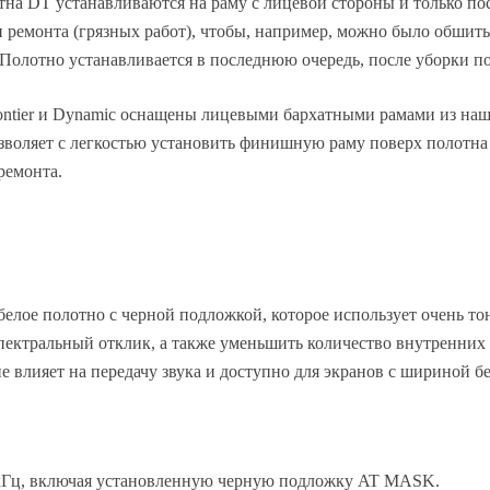
на DT устанавливаются на раму с лицевой стороны и только посл
и ремонта (грязных работ), чтобы, например, можно было обшит
. Полотно устанавливается в последнюю очередь, после уборки 
ontier и Dynamic оснащены лицевыми бархатными рамами из наш
озволяет с легкостью установить финишную раму поверх полотна
ремонта.
белое полотно с черной подложкой, которое использует очень то
спектральный отклик, а также уменьшить количество внутренни
 влияет на передачу звука и доступно для экранов с шириной бе
20кГц, включая установленную черную подложку AT MASK.