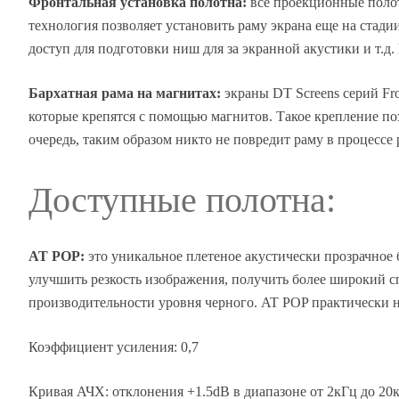
Фронтальная установка полотна:
все проекционные полот
технология позволяет установить раму экрана еще на стади
доступ для подготовки ниш для за экранной акустики и т.д
Бархатная рама на магнитах:
экраны DT Screens серий Fr
которые крепятся с помощью магнитов. Такое крепление п
очередь, таким образом никто не повредит раму в процессе 
Доступные полотна:
AT POP:
это уникальное плетеное акустически прозрачное 
улучшить резкость изображения, получить более широкий 
производительности уровня черного. AT POP практически не
Коэффициент усиления: 0,7
Кривая АЧХ: отклонения +1.5dB в диапазоне от 2кГц до 