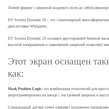
Любой формат с шириной видимого поля до 240см,звукопр
DT Screens Dynamic 2S – это стационарный многоформатный 
Описание
двигателями Whispertec.
DT Screens Dynamic 2S оснащен двусторонней боковой маско
высотой изображения и изменяемой шириной позволяет мак
Этот экран оснащен та
как:
Mask Position Logic:
это комбинация технологий для прост
запрограммирована на заводе с настройкой ширины и высот
Специальный датчик точно измеряет положение направляющ