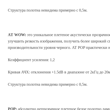
Структура полотна невидима примерно с 0,5м.
AT WOW:
это уникальное плетеное акустически прозрачное
улучшить резкость изображения, получить более широкий 
производительности уровня черного. AT POP практически не
Коэффициент усиления: 1,2
Кривая АЧХ: отклонения +1.5dB в диапазоне от 2кГц до 20
Структура полотна невидима примерно с 0,5м.
POP:
абсолютно непрозрачное плетеное белое полотно лами