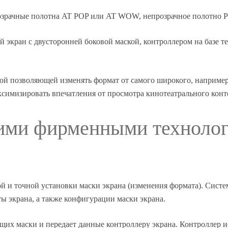
озрачные полотна AT POP или AT WOW, непрозрачное полотно 
экран с двусторонней боковой маской, контроллером на базе те
й позволяющей изменять формат от самого широкого, например 2.
симизировать впечатления от просмотра кинотеатрального конт
кими фирменными технолог
ой и точной установки маски экрана (изменения формата). Сист
ы экрана, а также конфигурации маски экрана.
их маски и передает данные контроллеру экрана. Контроллер ис