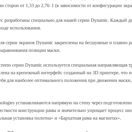
торон от 1,33 до 2,76: 1 (в зависимости от конфигурации экра
ec разработаны специально для нашей серии Dynamic. Каждый дв
иоде использования.
для серии экранов Dynamic закреплены на бесшумные и плавно 
 выравнивания позиции маски.
reens серии Dynamic используется специальная направляющая тр
лена на крепежный интерфейс созданный на 3D принтере, что по
ебя для наиболее оптимального положения при движении маски,
nologies устанавливаются напрямую на стену через подготовлен
есткости конструкции рамы и значительно упрощает процесс инс
ьная установка полотна» и «Бархатная рама на магнитах».