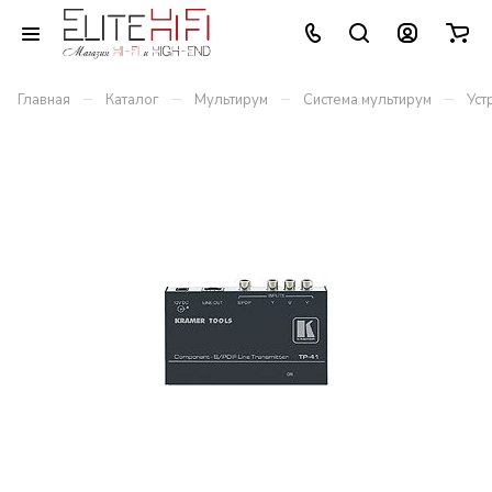
–
–
–
–
Главная
Каталог
Мультирум
Система мультирум
Уст