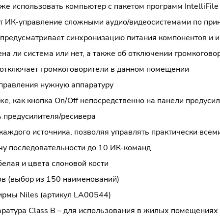
 использовать компьютер с пакетом программ IntelliFile II 
ет ИК-управление сложными аудио/видеосистемами по прин
 предусматривает синхронизацию питания компонентов и 
на ли система или нет, а также об отключении громкогово
 отключает громкоговорители в данном помещении
управления нужную аппаратуру
е, как кнопка On/Off непосредственно на панели предуси
 предусилителя/ресивера
каждого источника, позволяя управлять практически все
у последовательности до 10 ИК-команд
белая и цвета слоновой кости
ов (выбор из 150 наименований)
рмы Niles (артикул LA00544)
ратура Class B – для использования в жилых помещениях