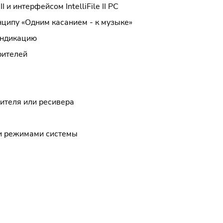
и интерфейсом IntelliFile II PC
ципу «Одним касанием - к музыке»
индикацию
рителей
лителя или ресивера
ми режимами системы