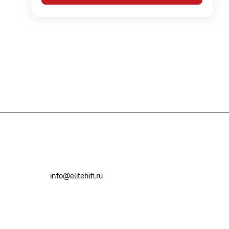
+7(495)79-2222-8
info@elitehifi.ru
г. Москва, ул. Мневники, д. 5