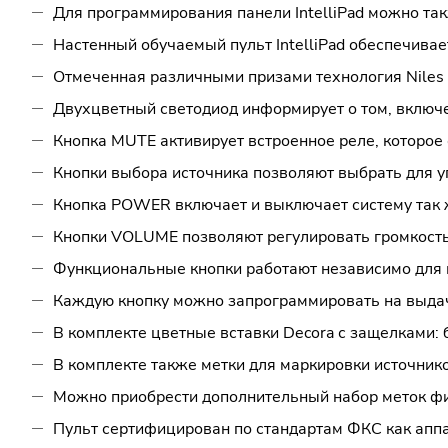
Для программирования панели IntelliPad можно также
Настенный обучаемый пульт IntelliPad обеспечива
Отмеченная различными призами технология Niles
Двухцветный светодиод информирует о том, включе
Кнопка MUTE активирует встроенное реле, которое
Кнопки выбора источника позволяют выбрать для 
Кнопка POWER включает и выключает систему так ж
Кнопки VOLUME позволяют регулировать громкость
Функциональные кнопки работают независимо для 
Каждую кнопку можно запрограммировать на выдач
В комплекте цветные вставки Decora с защелками: 
В комплекте также метки для маркировки источник
Можно приобрести дополнительный набор меток фи
Пульт сертифицирован по стандартам ФКС как аппа