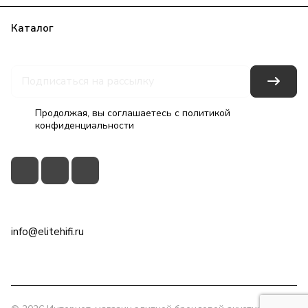
Каталог
Бренды
Блог
Условия оплаты
Условия доставки
Гарантия на товар
Контакты
Продолжая, вы соглашаетесь с
политикой
конфиденциальности
+7(495)79-2222-8
info@elitehifi.ru
г. Москва, ул. Мневники, д. 5