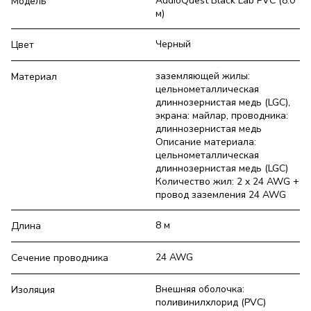
AudioQuest Black Lab PVC (8.0
Модель
м)
Черный
Цвет
заземляющей жилы:
Материал
цельнометаллическая
длиннозернистая медь (LGC),
экрана: майлар, проводника:
длиннозернистая медь
Описание материала:
цельнометаллическая
длиннозернистая медь (LGC)
Количество жил: 2 x 24 AWG +
провод заземления 24 AWG
8 м
Длина
24 AWG
Сечение проводника
Внешняя оболочка:
Изоляция
поливинилхлорид (PVC)