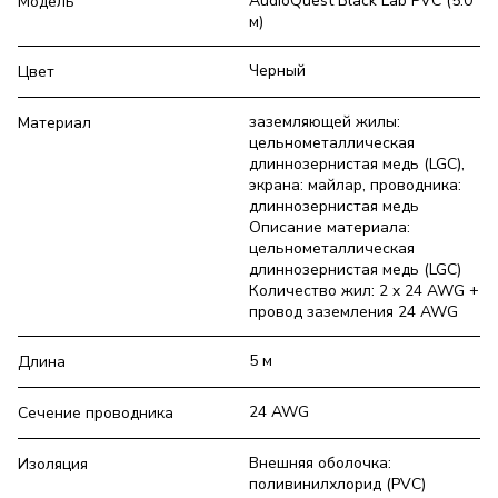
AudioQuest Black Lab PVC (5.0
Модель
м)
Черный
Цвет
заземляющей жилы:
Материал
цельнометаллическая
длиннозернистая медь (LGC),
экрана: майлар, проводника:
длиннозернистая медь
Описание материала:
цельнометаллическая
длиннозернистая медь (LGC)
Количество жил: 2 x 24 AWG +
провод заземления 24 AWG
5 м
Длина
24 AWG
Сечение проводника
Внешняя оболочка:
Изоляция
поливинилхлорид (PVC)