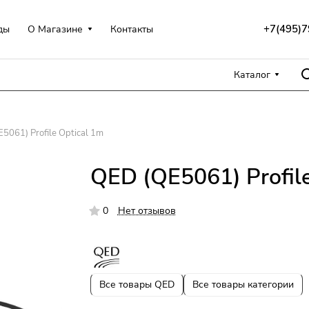
+7(495)7
ды
О Магазине
Контакты
Каталог
5061) Profile Optical 1m
QED (QE5061) Profil
0
Нет отзывов
Все товары QED
Все товары категории