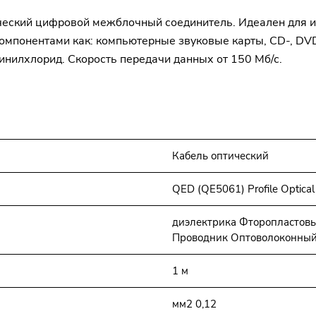
птический цифровой межблочный соединитель. Идеален для 
компонентами как: компьютерные звуковые карты, CD-, D
инилхлорид. Скорость передачи данных от 150 Мб/с.
Кабель оптический
QED (QE5061) Profile Optica
диэлектрика Фторопластовы
Проводник Оптоволоконный
1 м
мм2 0,12