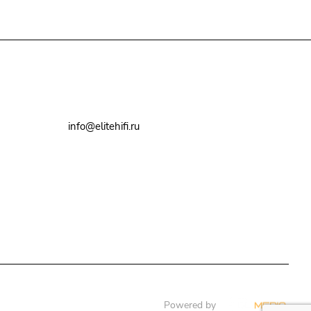
+7(495)79-2222-8
info@elitehifi.ru
г. Москва, ул. Мневники, д. 5
Powered by