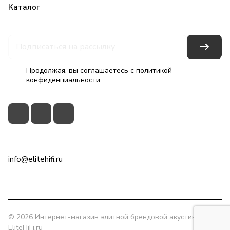
Каталог
Бренды
Блог
Условия оплаты
Условия доставки
Гарантия на товар
Контакты
Продолжая, вы соглашаетесь с
политикой
конфиденциальности
+7(495)79-2222-8
info@elitehifi.ru
г. Москва, ул. Мневники, д. 5
© 2026 Интернет-магазин элитной брендовой акустики
EliteHiFi.ru