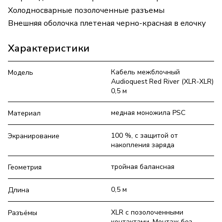
Холодносварные позолоченные разъемы
Внешняя оболочка плетеная черно-красная в елочку
Характеристики
Кабель межблочный
Модель
Audioquest Red River (XLR-XLR)
0,5 м
медная моножила PSC
Материал
100 %, с защитой от
Экранирование
накопления заряда
тройная балансная
Геометрия
0,5 м
Длина
XLR с позолоченными
Разъёмы
контактами. Монтаж без