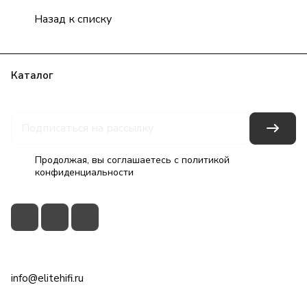
Назад к списку
Каталог
Бренды
Блог
Условия оплаты
Условия доставки
Гарантия на товар
Контакты
Продолжая, вы соглашаетесь с
политикой
конфиденциальности
+7(495)79-2222-8
info@elitehifi.ru
г. Москва, ул. Мневники, д. 5