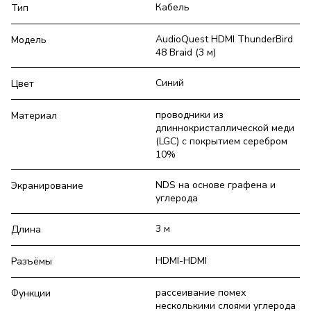
Кабель
Тип
AudioQuest HDMI ThunderBird
Модель
48 Braid (3 м)
Синий
Цвет
проводники из
Материал
длиннокристаллической меди
(LGC) с покрытием серебром
10%
NDS на основе графена и
Экранирование
углерода
3 м
Длина
HDMI-HDMI
Разъёмы
рассеивание помех
Функции
несколькими слоями углерода