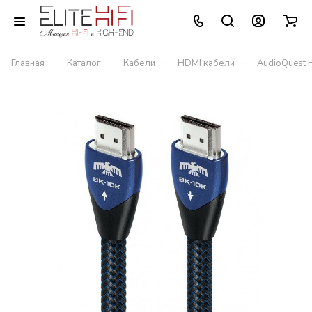
–
–
–
–
Главная
Каталог
Кабели
HDMI кабели
AudioQuest H