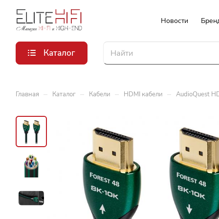
Новости
Брен
Каталог
–
–
–
–
Главная
Каталог
Кабели
HDMI кабели
AudioQuest HD