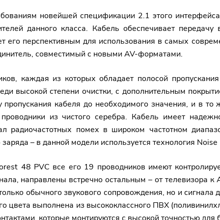
ебованиям новейшей спецификации 2.1 этого интерфейса 
телей данного класса. Кабель обеспечивает передачу 
ет его перспективным для использования в самых соврем
единитель, совместимый с новыми AV-форматами.
иков, каждая из которых обладает полосой пропускани
меди высокой степени очистки, с дополнительным покрыт
 пропускания кабеля до необходимого значения, и в то 
 проводники из чистого серебра. Кабель имеет надежн
ал радиочастотных помех в широком частотном диапазо
заряда – в данной модели используется технология Noise D
rest 48 PVC все его 19 проводников имеют контролируе
нала, направлены встречно остальным – от телевизора к 
 только обычного звукового сопровождения, но и сигнал
о цвета выполнена из высококлассного ПВХ (поливинилхло
тактами, которые монтируются с высокой точностью для 