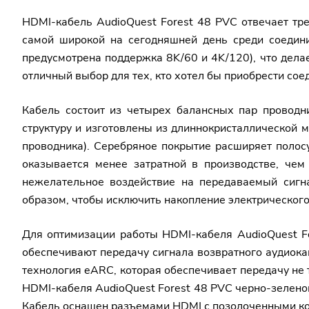
HDMI-кабель AudioQuest Forest 48 PVC отвечает тр
самой широкой на сегодняшней день среди соедини
предусмотрена поддержка 8K/60 и 4K/120), что дела
отличный выбор для тех, кто хотел бы приобрести со
Кабель состоит из четырех балансных пар проводн
структуру и изготовлены из длиннокристаллической 
проводника). Серебряное покрытие расширяет полосу
оказывается менее затратной в производстве, чем
нежелательное воздействие на передаваемый сигн
образом, чтобы исключить накопление электрического 
Для оптимизации работы HDMI-кабеля AudioQuest Fo
обеспечивают передачу сигнала возвратного аудиока
технология eARC, которая обеспечивает передачу не
HDMI-кабеля AudioQuest Forest 48 PVC черно-зеленог
Кабель оснащен разъемами HDMI с позолоченными кон