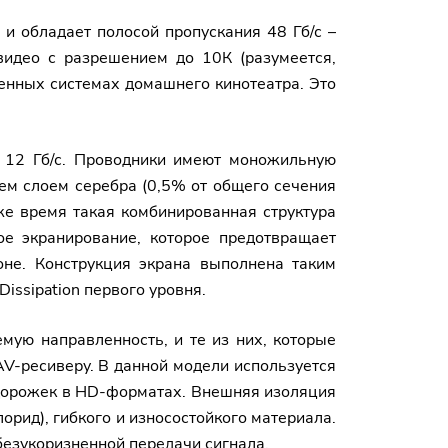
и обладает полосой пропускания 48 Гб/с –
видео с разрешением до 10К (разумеется,
енных системах домашнего кинотеатра. Это
я 12 Гб/с. Проводники имеют моножильную
ием слоем серебра (0,5% от общего сечения
же время такая комбинированная структура
ое экранирование, которое предотвращает
не. Конструкция экрана выполнена таким
issipation первого уровня.
мую направленность, и те из них, которые
AV-ресиверу. В данной модели используется
а дорожек в HD-форматах. Внешняя изоляция
рид), гибкого и износостойкого материала.
безукоризненной передачи сигнала.