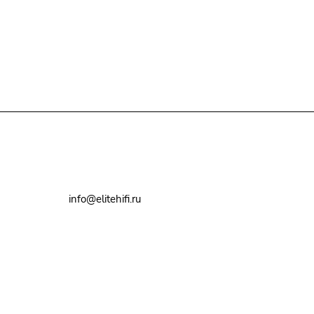
+7(495)79-2222-8
info@elitehifi.ru
г. Москва, ул. Мневники, д. 5