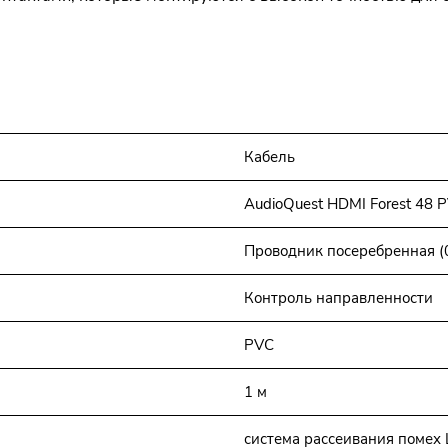
Кабель
AudioQuest HDMI Forest 48 P
Проводник посеребренная (
Контроль направленности
PVC
1 м
система рассеивания помех Le