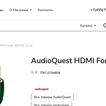
+7(495)7
ды
О Магазине
Контакты
Каталог
MI Forest 48 PVC (1 м)
AudioQuest HDMI For
0
Нет отзывов
Все товары AudioQuest
Все товары категории